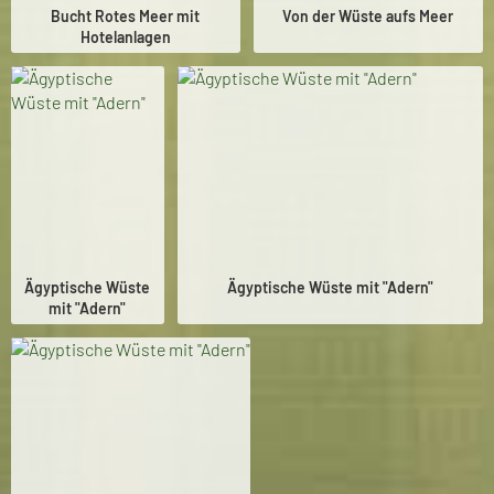
Bucht Rotes Meer mit
Von der Wüste aufs Meer
Hotelanlagen
Ägyptische Wüste
Ägyptische Wüste mit "Adern"
mit "Adern"