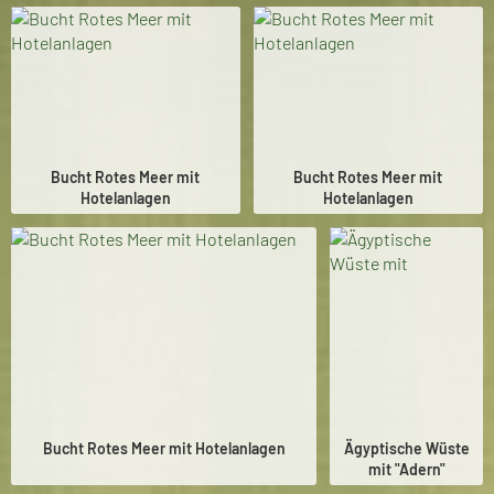
Bucht Rotes Meer mit
Bucht Rotes Meer mit
Hotelanlagen
Hotelanlagen
Bucht Rotes Meer mit Hotelanlagen
Ägyptische Wüste
mit "Adern"