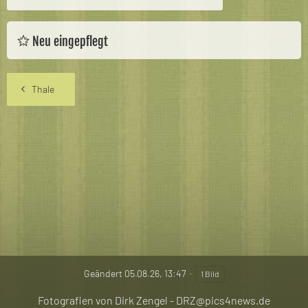
Neu eingepflegt
Thale
Geändert
05.08.26, 13:47
1 Bild
Fotografien von Dirk Zengel - DRZ@pics4news.de